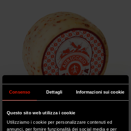
Consenso
Dettagli
Informazioni sui cookie
Questo sito web utilizza i cookie
Utilizziamo i cookie per personalizzare contenuti ed
NOVELLA
annunci, per fornire funzionalità dei social media e per