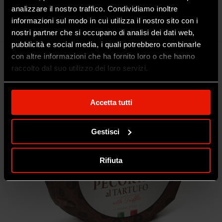
Caciotta Ovina Morbida con Peperoncino
analizzare il nostro traffico. Condividiamo inoltre
informazioni sul modo in cui utilizza il nostro sito con i
2KG
nostri partner che si occupano di analisi dei dati web,
pubblicità e social media, i quali potrebbero combinarle
con altre informazioni che ha fornito loro o che hanno
raccolto dal suo utilizzo dei loro servizi.
Accetta tutti
Gestisci
Rifiuta