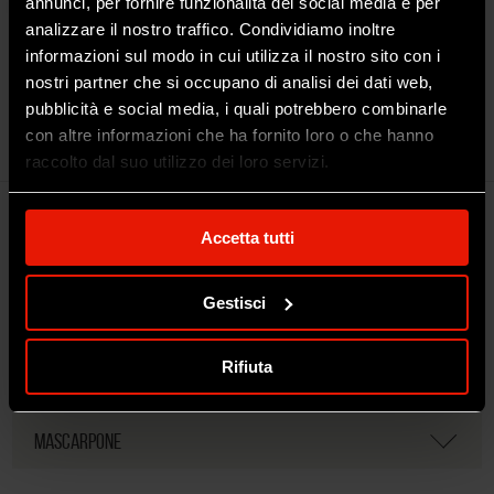
annunci, per fornire funzionalità dei social media e per
analizzare il nostro traffico. Condividiamo inoltre
informazioni sul modo in cui utilizza il nostro sito con i
nostri partner che si occupano di analisi dei dati web,
MASCARPONE 500G
pubblicità e social media, i quali potrebbero combinarle
con altre informazioni che ha fornito loro o che hanno
500G
raccolto dal suo utilizzo dei loro servizi.
Accetta tutti
SCHEDA PRODOTTO
Gestisci
Rifiuta
MASCARPONE