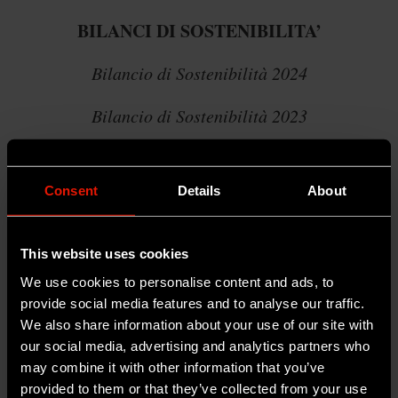
BILANCI DI SOSTENIBILITA’
Bilancio di Sostenibilità 2024
Bilancio di Sostenibilità 2023
POLITICHE
Consent
Details
About
Politica Anticorruzione
Politica per gli Acquisti Sostenibili
This website uses cookies
Politica per la Responsabilità ESG
We use cookies to personalise content and ads, to
provide social media features and to analyse our traffic.
Politica per la sostenibilità
We also share information about your use of our site with
our social media, advertising and analytics partners who
Politica per la Sicurezza Informazioni
may combine it with other information that you’ve
provided to them or that they’ve collected from your use