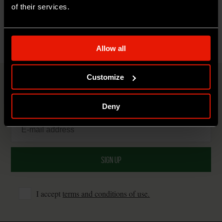
Codice Condotta fornitori
of their services.
Politica Whistleblowing
Allow all
Customize
KEEP UPDATED
Fill your email address to stay updated on Auricchio news.
Deny
I accept
terms and conditions of use.